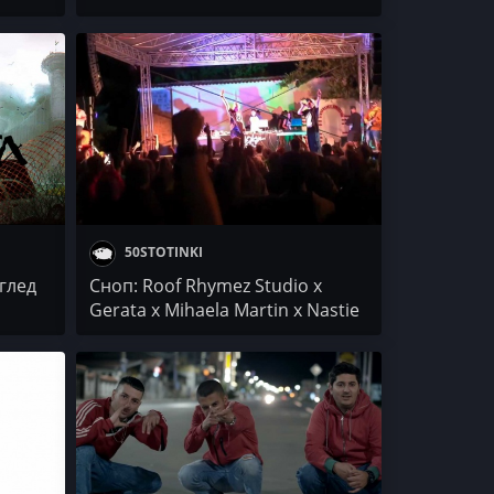
(албум)
50STOTINKI
глед
Сноп: Roof Rhymez Studio x
Gerata x Mihaela Martin x Nastie
/ 4PK / Gaza