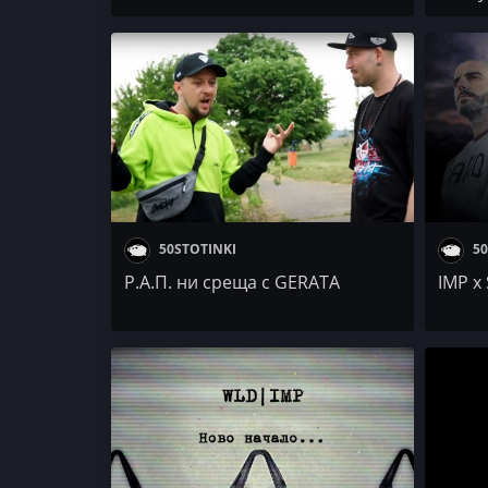
50STOTINKI
50
Р.А.П. ни среща с GERATA
IMP x