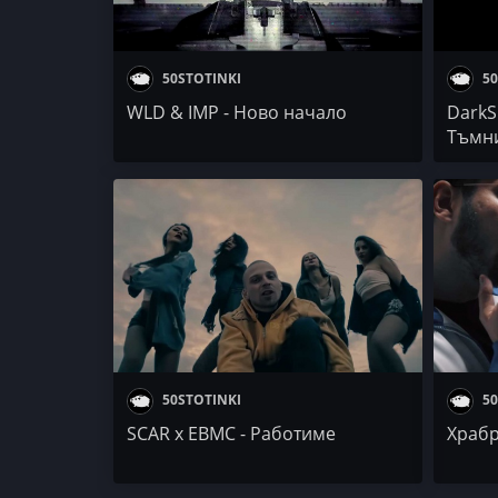
50STOTINKI
50
WLD & IMP - Ново начало
DarkSi
Тъмн
50STOTINKI
50
SCAR x EBMC - Работиме
Храбр