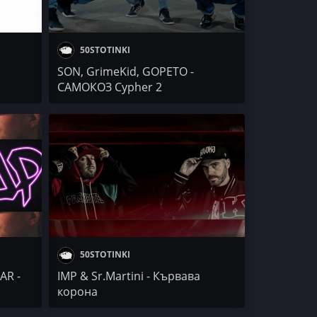
50STOTINKI
SON, GrimeKid, GOPETO -
САМОКОЗ Cypher 2
50STOTINKI
AR -
IMP & Sr.Martini - Кървава
корона