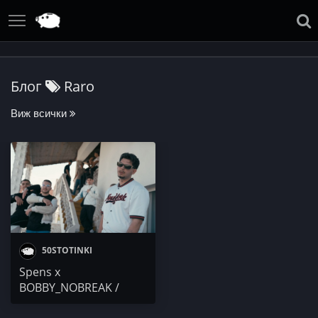
Блог
Raro
Виж всички
50STOTINKI
Spens x
BOBBY_NOBREAK /
DR.DONOR x LUSKATA /