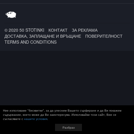
ALEN / Jims x Raro x KG
x Tommy Slim x ICEZi /
Eren / DenYo / 3700
North West
© 2020 50 STOTINKI
КОНТАКТ
ЗА РЕКЛАМА
ДОСТАВКА, ЗАПЛАЩАНЕ И ВРЪЩАНЕ
ПОВЕРИТЕЛНОСТ
TERMS AND CONDITIONS
Ние използваме "бисквитки", за да улесним Вашето сърфиране и да Ви покажем
съдържание, което може да Ви заинтересува. Използвайки този сайт, Вие се
съгласявате с
нашите условия
.
Разбрах