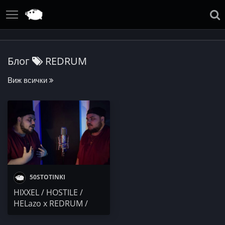
Блог
REDRUM
Виж всички
50STOTINKI
HIXXEL / HOSTILE /
HELazo x REDRUM /
A.K.A. Ami x PEZ