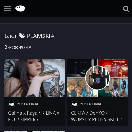
Блог
PLAM$KIA
Виж всички
50STOTINKI
50STOTINKI
Galina x Raya / K.LINA x
СЕКТА / DenYO /
F.O. / ZIPPER /
WORST x PETE x SKILL /
PLAM$KIA x DOCCIYI /
ПРОТАГОНИСТА /