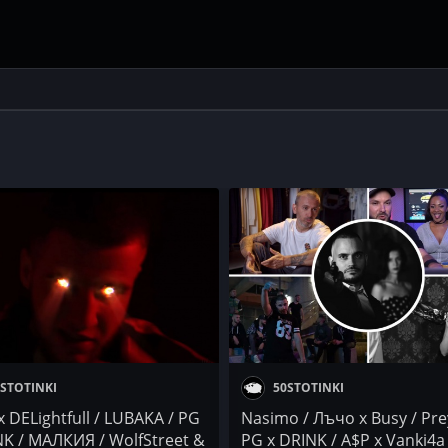
STOTINKI
50STOTINKI
 DELightfull / LUBAKA / PG
Nasimo / Лъчо x Busy / Pre
NK / МАЛКИЯ / WolfStreet &
PG x DRINK / A$P x Vanki4a 