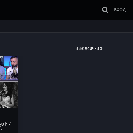
ВХОД
Виж всички
yah /
/