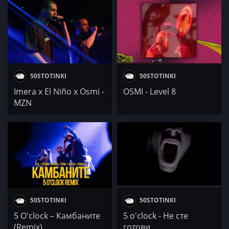
ГЛАГОЛ / polaric /
RAPANIZZE / Боко
50STOTINKI
50STOTINKI
Imera x El Niño x Osmi -
OSMI - Level 8
MZN
50STOTINKI
50STOTINKI
5 O'clock – Камбаните
5 o'clock - Не сте
(Remix)
готови