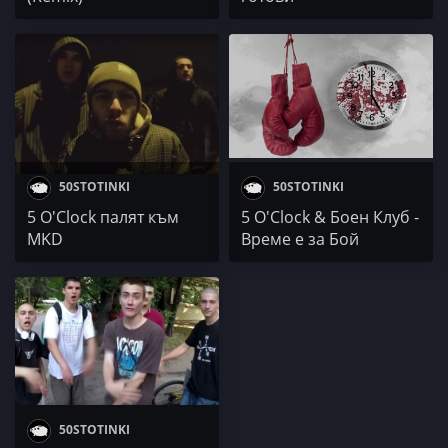
50STOTINKI
50STOTINKI
5 O'Clock палят към
5 O'Clock & Боен Клуб -
MKD
Време е за Бой
50STOTINKI