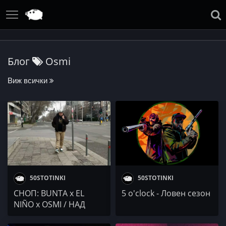
Блог
Osmi
Виж всички
50STOTINKI
50STOTINKI
СНОП: BUNTA x EL
5 o'clock - Ловен сезон
NIÑO x OSMI / НАД
ЗАКОНА / РАПЕЖ x