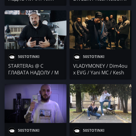
R.S. Riverman Group /
Martz / TRAYKOV / NiK /
The Gold Z / Yung
RAFADO / Осем Пет
Stoney / Andjela x ANT!
50STOTINKI
50STOTINKI
STARTERAs @ С
VLADYMONEY / Dim4ou
ГЛАВАТА НАДОЛУ / M
x EVG / Yani MC / Kesh
.R .G / KXKO / NiK /
Pronto x SIMBATA x
Vessy Boneva / ДОКО
VANKI4A / 50 CIMENT /
КОДЕИНА / Purjeni
NiK / NEGATIVUT / I.N.I.
Pukanki
x MARTYNA / Skinny x
Centa
50STOTINKI
50STOTINKI