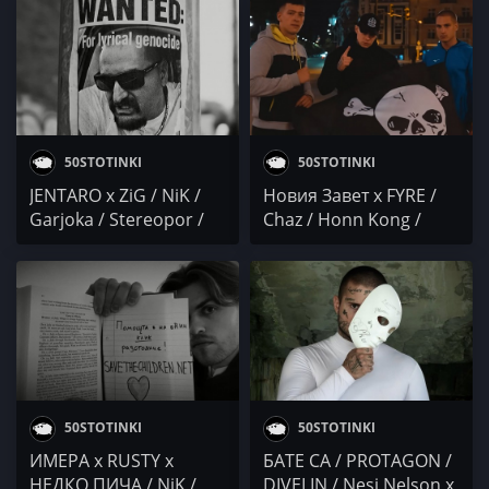
DR.DONOR / NiK /
VankysS / КРИСТИЯН
Enkay / M.R.G / BOBY
МЕНЕВ / BOBO ARMANI
Veno / К1АНУ / PMM
x SLENDY x PAMECA /
OG SLAV / YS
50STOTINKI
50STOTINKI
JENTARO x ZiG / NiK /
Новия Завет x FYRE /
Garjoka / Stereopor /
Chaz / Honn Kong /
MERT / V:RGO
Le6ty / JVMESZ / KSIOR /
NiK
50STOTINKI
50STOTINKI
ИМЕРА x RUSTY x
БАТЕ СА / PROTAGON /
НЕДКО ПИЧА / NiK /
DIVELIN / Nesi Nelson x