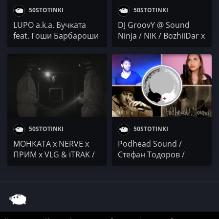
50STOTINKI
50STOTINKI
LUPO a.k.a. Бучката
DJ GroovY @ Sound
feat. Гоши Барбароши
Ninja / NiK / BozhiiDar x
/ лмц / NiK / YASHA /
CVETINA / KikyoV x FETY
100 KILA
/ KLT x VNKT / DJ Ivo /
Duli & Mati
50STOTINKI
50STOTINKI
МОНКАТА x NERVE x
Podhead Sound /
ПРИМ x VLG & iTRAK /
Стефан Тодоров /
NiK / NEGATIVUT &
STACEY x CVETOZAR /
PMM / Mitaka / T.H.A.
NiK / KTRL
Buchkata x PEZ x Duli x
Muden x Al 100 x Lexus
x Marso & DopeBoy