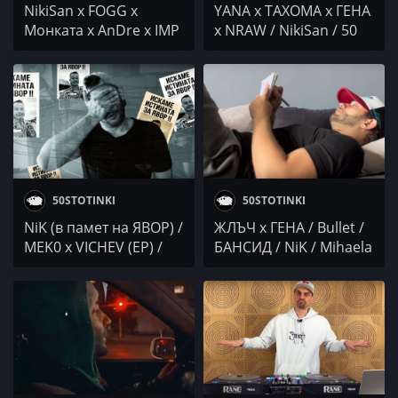
NikiSan x FOGG x
YANA x ТАХОМА x ГЕНА
Монката x AnDre x IMP
x NRAW / NikiSan / 50
/ NiK / STEFO /
CIMENT / NiK / DICHO x
GRAIFERA / Duli & Mati
Upsurt / 2ofUs x 4PK
50STOTINKI
50STOTINKI
NiK (в памет на ЯВОР) /
ЖЛЪЧ x ГЕНА / Bullet /
MEK0 x VICHEV (EP) /
БАНСИД / NiK / Mihaela
FAITH / ALEXCHETO
Marinova / Teodora
Marcheva / Mgl Ach0 /
СЕКТОР Г