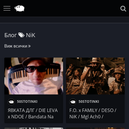
Блог
NiK
Виж всички
50STOTINKI
50STOTINKI
ЯВКАТА ДЛГ / DIE LEVA
F.O. x FAMILY / DESO /
x NDOE / Bandata Na
NiK / Mgl Ach0 /
Ruba / CACAO /
SHMEKERA x ANZHEL /