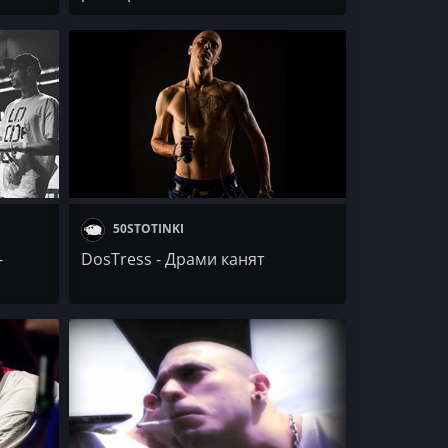
50STOTINKI
-
DosTress - Драми канят