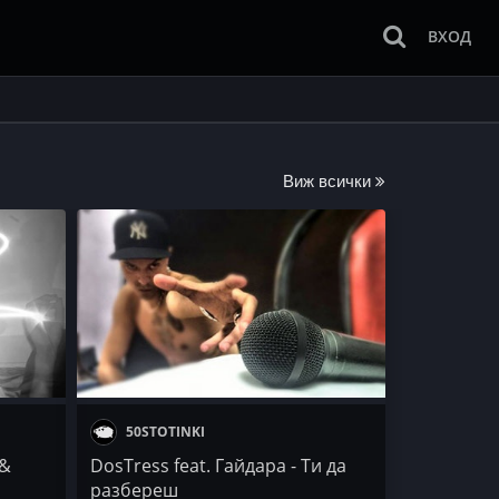
ВХОД
Виж всички
50STOTINKI
 &
DosTress feat. Гайдара - Ти да
разбереш