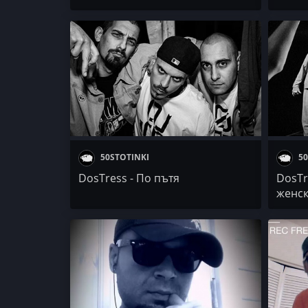
50STOTINKI
50
DosTress - По пътя
DosTre
женс