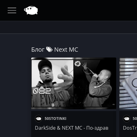
Блог
Next MC
50STOTINKI
50
DarkSide & NEXT MC - По-здрав
DosTre