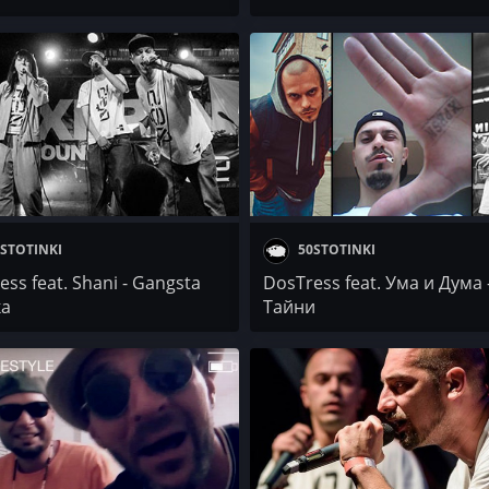
STOTINKI
50STOTINKI
ss fеаt. Shani - Gangsta
DosTress fеаt. Ума и Дума 
ка
Тайни