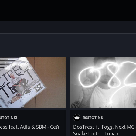
STOTINKI
50STOTINKI
ss fеаt. Atila & SBM - Сей
DosTress ft. Fogg, Next MC
SnakeTooth - Това е