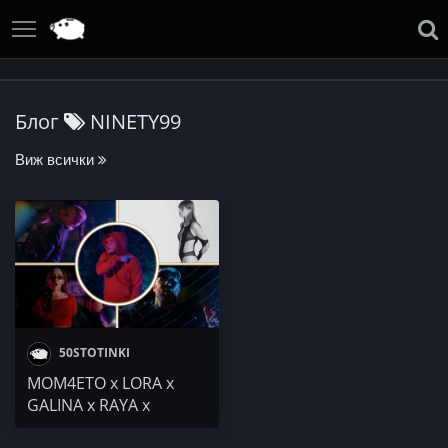
Блог
NINETY99
Виж всички
50STOTINKI
MOM4ETO x LORA x
GALINA x RAYA x
PRINCC VIHREN -