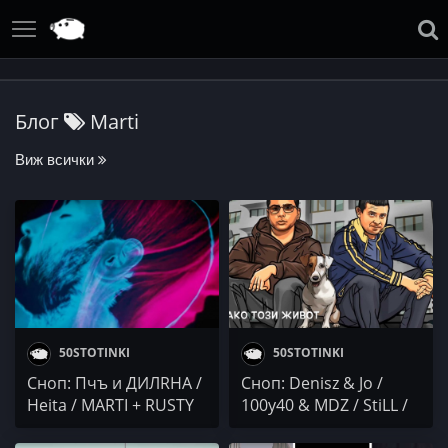
Блог
Marti
Виж всички
50STOTINKI
50STOTINKI
Сноп: Пчъ и ДИЛRНА /
Сноп: Denisz & Jo /
Heita / MARTI + RUSTY
100y40 & MDZ / StiLL /
Marti + Rusty