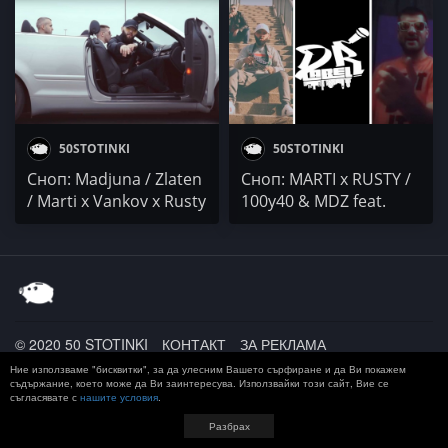
50STOTINKI
50STOTINKI
Сноп: Madjuna / Zlaten
Сноп: MARTI x RUSTY /
/ Marti x Vankov x Rusty
100y40 & MDZ fеаt.
BROS / Coco x Masurski
© 2020 50 STOTINKI
КОНТАКТ
ЗА РЕКЛАМА
ДОСТАВКА, ЗАПЛАЩАНЕ И ВРЪЩАНЕ
ПОВЕРИТЕЛНОСТ
Ние използваме "бисквитки", за да улесним Вашето сърфиране и да Ви покажем
TERMS AND CONDITIONS
съдържание, което може да Ви заинтересува. Използвайки този сайт, Вие се
съгласявате с
нашите условия
.
Разбрах