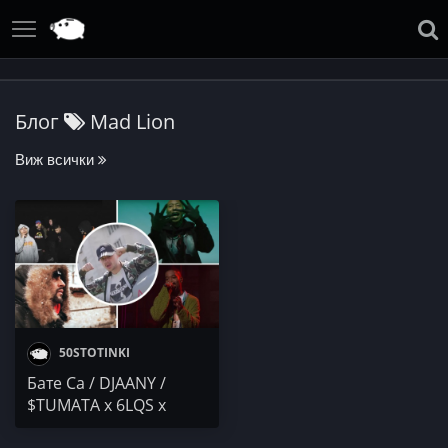
Блог
Mad Lion
Виж всички
50STOTINKI
Бате Са / DJAANY /
$TUMATA x 6LQS x
JHINFUEGO x SLIM NIK /