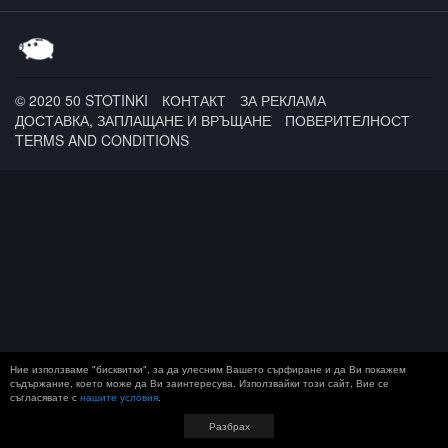
Onyx x Mad Lion / Kid
Cudi
© 2020 50 STOTINKI
КОНТАКТ
ЗА РЕКЛАМА
ДОСТАВКА, ЗАПЛАЩАНЕ И ВРЪЩАНЕ
ПОВЕРИТЕЛНОСТ
TERMS AND CONDITIONS
Ние използваме "бисквитки", за да улесним Вашето сърфиране и да Ви покажем
съдържание, което може да Ви заинтересува. Използвайки този сайт, Вие се
съгласявате с
нашите условия
.
Разбрах