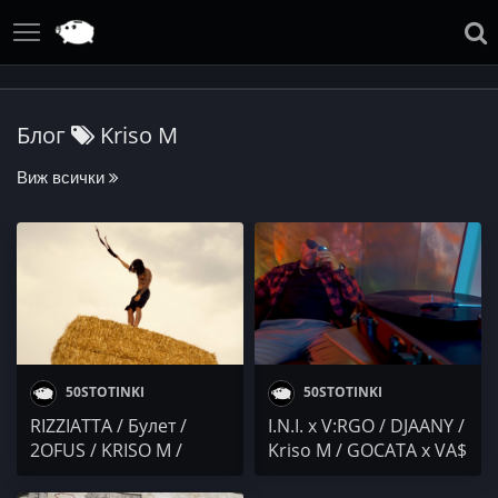
Блог
Kriso M
Виж всички
50STOTINKI
50STOTINKI
RIZZIATTA / Булет /
I.N.I. x V:RGO / DJAANY /
2OFUS / KRISO M /
Kriso M / GOCATA x VA$
KICKDOWN / Jeko Ang /
/ Mgl Ach0 / Wuhan