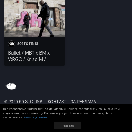
VIX8T8 / KSIOR / Duli &
Clan
Mati
50STOTINKI
Bullet / MBT x BM x
V:RGO / Kriso M /
RIZZIATTA x
ALEKSPLUGG /
CHOKSANA x BRDATA /
I.N.I.
© 2020 50 STOTINKI
КОНТАКТ
ЗА РЕКЛАМА
ДОСТАВКА, ЗАПЛАЩАНЕ И ВРЪЩАНЕ
ПОВЕРИТЕЛНОСТ
Ние използваме "бисквитки", за да улесним Вашето сърфиране и да Ви покажем
TERMS AND CONDITIONS
съдържание, което може да Ви заинтересува. Използвайки този сайт, Вие се
съгласявате с
нашите условия
.
Разбрах