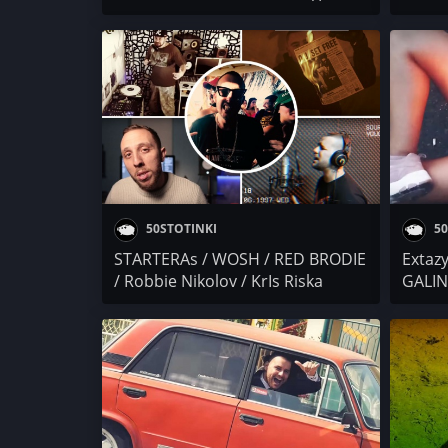
БАНСИД / Dara Ekimova / 4
MURD
VKUSA / KRIS RISKA / Mr.ExTaZy /
Гама / C-MO / M.R.G
50STOTINKI
50
STARTERAs / WOSH / RED BRODIE
Extaz
/ Robbie Nikolov / KrIs Riska
GALINK
Cool 