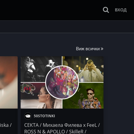
ВХОД
Виж всички
50STOTINKI
iska /
СЕКТА / Михаела Филева x FeeL /
ROSS N & APOLLO / SkilleR /