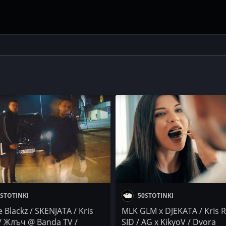
STOTINKI
50STOTINKI
 Blackz / SKENJATA / Kris
MLK GLM x DJEKATA / KrIs R
 / Жлъч @ Banda TV /
SID / AG x KikyoV / Dvora