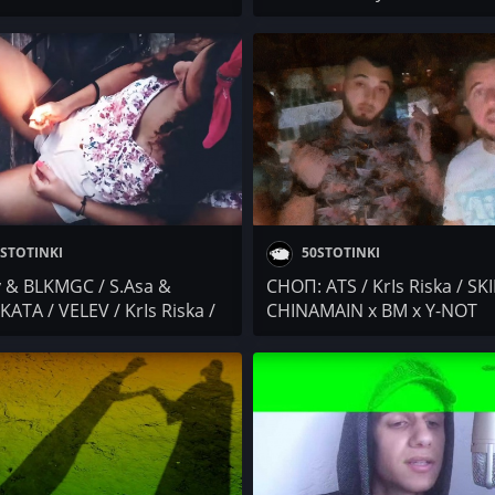
A BOYZ
STOTINKI
50STOTINKI
y & BLKMGC / S.Asa &
СНОП: ATS / KrIs Riska / SK
ATA / VELEV / KrIs Riska /
CHINAMAIN x BM x Y-NOT
Comics