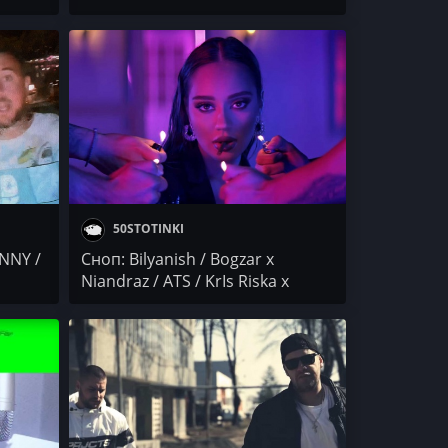
DALLIA x EMIL TRF / KrIs Riska /
BOBBY
50STOTINKI
INNY /
Сноп: Bilyanish / Bogzar x
Niandraz / ATS / KrIs Riska x
KJswiss