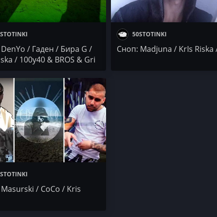
STOTINKI
50STOTINKI
 DenYo / Гаден / Бира G /
Сноп: Madjuna / KrIs Riska /
iska / 100y40 & BROS & Gri
STOTINKI
Masurski / CoCo / Kris