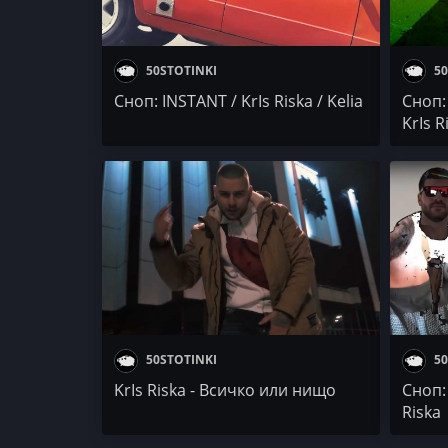
50STOTINKI
50
Сноп: INSTANT / KrIs Riska / Kelia
Сноп:
KrIs R
50STOTINKI
50
KrIs Riska - Всичко или нищо
Сноп: 
Riska