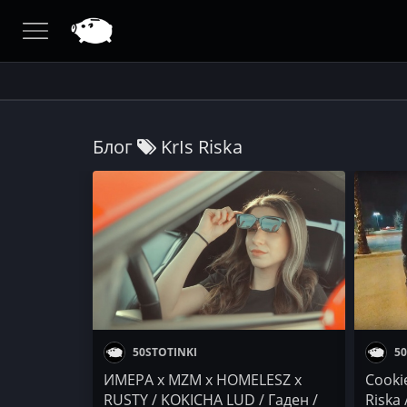
Блог
KrIs Riska
50STOTINKI
50
ИМЕРА х MZM х HOMELESZ x
Cookie
RUSTY / KOKICHA LUD / Гаден /
Riska