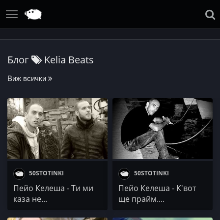
Блог
Kelia Beats
Виж всички
50STOTINKI
50STOTINKI
Пейо Келеша - Ти ми
Пейо Келеша - К'вот
каза не...
ще прайм....