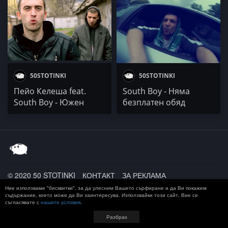
50STOTINKI
50STOTINKI
Пейо Келеша feat.
South Boy - Няма
South Boy - Южен
безплатен обяд
поток
© 2020 50 STOTINKI
КОНТАКТ
ЗА РЕКЛАМА
ДОСТАВКА, ЗАПЛАЩАНЕ И ВРЪЩАНЕ
ПОВЕРИТЕЛНОСТ
Ние използваме "бисквитки", за да улесним Вашето сърфиране и да Ви покажем
TERMS AND CONDITIONS
съдържание, което може да Ви заинтересува. Използвайки този сайт, Вие се
съгласявате с
нашите условия
.
Разбрах