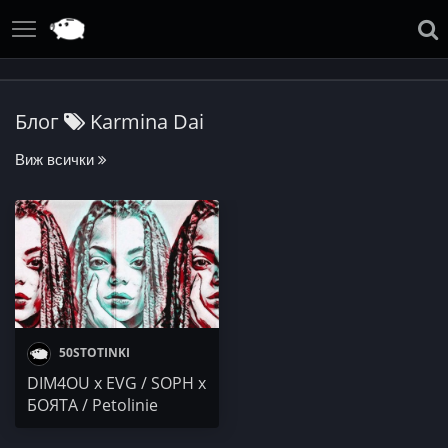
Блог
Karmina Dai
Виж всички
50STOTINKI
DIM4OU x EVG / SOPH x
БОЯТА / Petolinie
(Furto & Buchkata) feat.