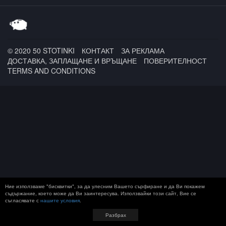
Nad Zakona & Lexus /
VIDRATA / Осем Пет /
Dutchican Soul feat. Mr.
V & Karmina Dai /
2&200podcast
© 2020 50 STOTINKI
КОНТАКТ
ЗА РЕКЛАМА
ДОСТАВКА, ЗАПЛАЩАНЕ И ВРЪЩАНЕ
ПОВЕРИТЕЛНОСТ
TERMS AND CONDITIONS
Ние използваме "бисквитки", за да улесним Вашето сърфиране и да Ви покажем
съдържание, което може да Ви заинтересува. Използвайки този сайт, Вие се
съгласявате с
нашите условия
.
Разбрах