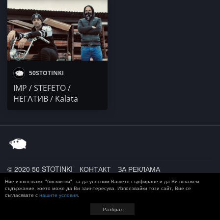
RAPANIZZE` & SP0KE /
ZONE x KALATA /
YOUNG TG
Pameca / TROI &
THRACIAN
50STOTINKI
IMP / STEFETO /
НЕГɅТИВ / Kalata
© 2020 50 STOTINKI
КОНТАКТ
ЗА РЕКЛАМА
ДОСТАВКА, ЗАПЛАЩАНЕ И ВРЪЩАНЕ
ПОВЕРИТЕЛНОСТ
Ние използваме "бисквитки", за да улесним Вашето сърфиране и да Ви покажем
TERMS AND CONDITIONS
съдържание, което може да Ви заинтересува. Използвайки този сайт, Вие се
съгласявате с
нашите условия
.
Разбрах