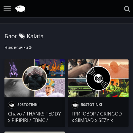
Блог
Kalata
Виж всички
50STOTINKI
50STOTINKI
Chavo / THANKS TEDDY
ГРИГОВОР / GR!NGOD
x PIRIPIRI / EBMC /
x SIIMBAD x SEZY x
Kalata / KTRL /
DJAANY / BogXa / LOCAL