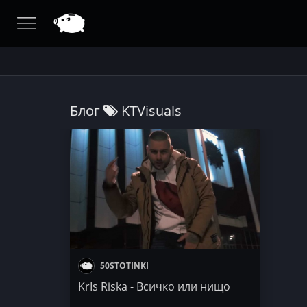
Блог
KTVisuals
50STOTINKI
KrIs Riska - Всичко или нищо