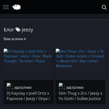
Блог
Jeezy
Виж всички
50STOTINKI
50STOTINKI
DJ Kayslay x Joell Ortiz x
Slim Thug x Zro / Jeezy x
Papoose / Jeezy / Onyx /
Yo Gotti / Sullee Justice
Black Thought /
x Crooked I x Beast1333