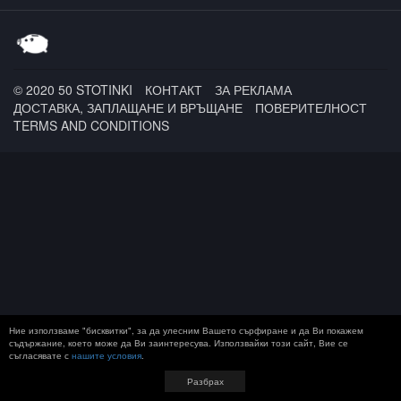
Runtown / Rufuz
/ Mac Lethal /
Wrekonize
© 2020 50 STOTINKI
КОНТАКТ
ЗА РЕКЛАМА
ДОСТАВКА, ЗАПЛАЩАНЕ И ВРЪЩАНЕ
ПОВЕРИТЕЛНОСТ
TERMS AND CONDITIONS
Ние използваме "бисквитки", за да улесним Вашето сърфиране и да Ви покажем
съдържание, което може да Ви заинтересува. Използвайки този сайт, Вие се
съгласявате с
нашите условия
.
Разбрах