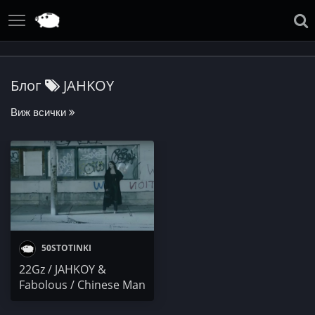
Блог
JAHKOY
Виж всички
50STOTINKI
22Gz / JAHKOY &
Fabolous / Chinese Man
/ Mikezin x Zuluzão x