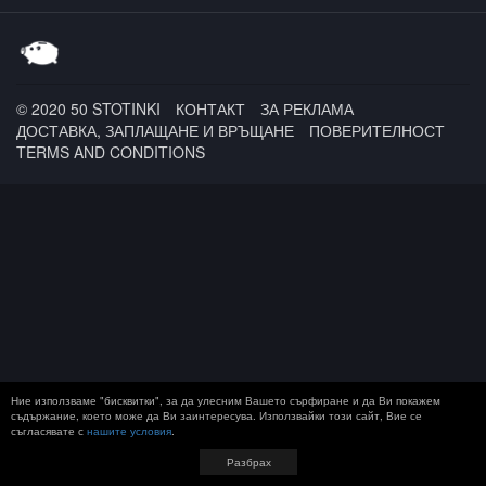
Ornellas x Douglas Din
© 2020 50 STOTINKI
КОНТАКТ
ЗА РЕКЛАМА
ДОСТАВКА, ЗАПЛАЩАНЕ И ВРЪЩАНЕ
ПОВЕРИТЕЛНОСТ
TERMS AND CONDITIONS
Ние използваме "бисквитки", за да улесним Вашето сърфиране и да Ви покажем
съдържание, което може да Ви заинтересува. Използвайки този сайт, Вие се
съгласявате с
нашите условия
.
Разбрах