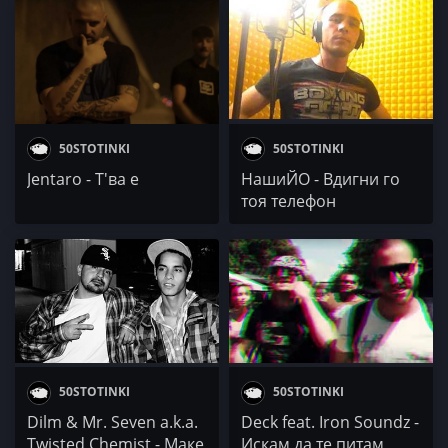
50STOTINKI
50STOTINKI
Jentaro - Т'ва е
НашиЙО - Вдигни го
тоя телефон
50STOTINKI
50STOTINKI
Dilm & Mr. Seven a.k.a.
Deck fеаt. Iron Soundz -
Twisted Chemist - Mаке
Искам да те питам