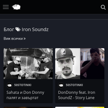
Блог
Iron Soundz
Виж всички
50STOTINKI
50STOTINKI
Sahata и Don Donny
DonDonny feat. Iron
палят и завъртат
SoundZ - Story Lane
#наляво