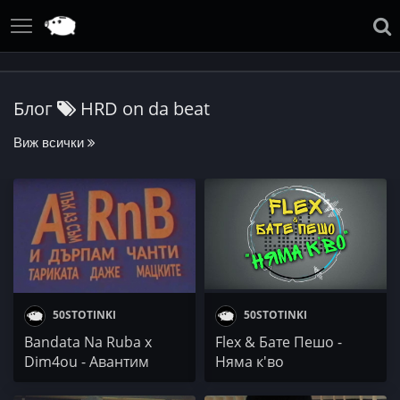
Блог
HRD on da beat
Виж всички
50STOTINKI
50STOTINKI
Bandata Na Ruba x
Flex & Бате Пешо -
Dim4ou - Авантим
Няма к'во