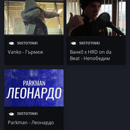
50STOTINKI
50STOTINKI
Vanko - Гърмеж
Ванк0 х HRD on da
Beat - Непобедим
50STOTINKI
Parkman - Леонардо