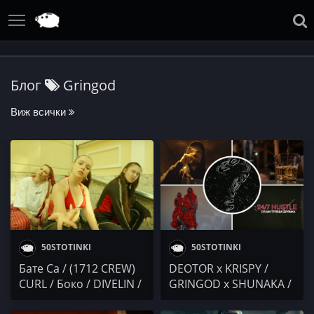
Блог
Gringod
Виж всички
50STOTINKI
50STOTINKI
Бате Са / (1712 CREW)
DEOTOR x KRISPY /
CURL / Боко / DIVELIN /
GRINGOD x SHUNAKA /
Bobkata / Snake /
ХЮГО / CEKO x MUFASA