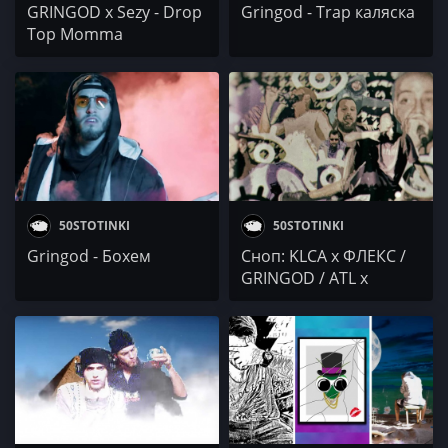
GRINGOD x Sezy - Drop
Gringod - Trap каляска
Top Momma
50STOTINKI
50STOTINKI
Gringod - Бохем
Сноп: KLCA x ФЛЕКС /
GRINGOD / ATL x
Макаров / R'dista