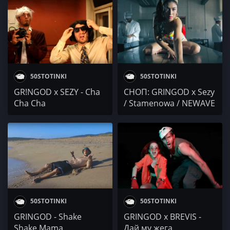
DOUBLE TROUBLE /
x SMILE / DSD
Kevin Kostov x THE
MoneyMitch / SAMI /
CENTER / C3K0U x
Supers4upen
Секта x Gringod
50STOTINKI
50STOTINKI
GR!NGOD x SEZY - Cha
СНОП: GRINGOD x Sezy
Cha Cha
/ Stamenowa / NEWAVE
/ Веси Бонева & Лъчо
(СкандаУ)
50STOTINKI
50STOTINKI
GRINGOD - Shake
GRINGOD x BREVIS -
Shake Mama
Дай му жега