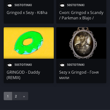
50STOTINKI
50STOTINKI
Gringod x Sezy - Ki$ha
Сноп: Gringod x Scandy
/ Parkman x Blajo /
Roscot x Sezy
50STOTINKI
50STOTINKI
GRINGOD - Daddy
Sezy x Gringod - Гоня
(REMIX)
мили
1
2
»