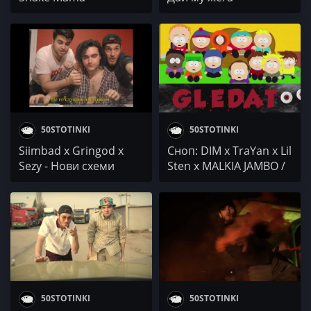
50STOTINKI
50STOTINKI
Siimbad x Gringod x
Сноп: DIM x TraYan x Lil
Sezy - Нови схеми
Sten x MALKIA JAMBO /
SEZY x GRINGOD /
Slaninata
50STOTINKI
50STOTINKI