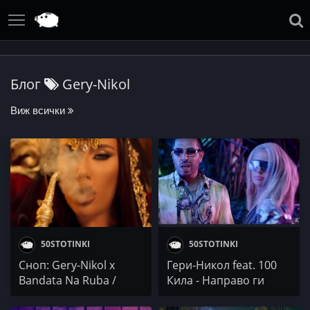
Блог
Gery-Nikol
Виж всички
50STOTINKI
50STOTINKI
Сноп: Gery-Nikol x
Гери-Никол feat. 100
Bandata Na Ruba /
Кила - Направо ги
Gogata x ST / Slaninata
убивам