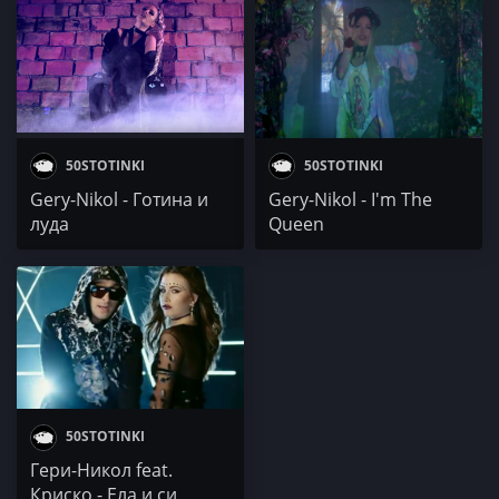
50STOTINKI
50STOTINKI
Gery-Nikol - Готина и
Gery-Nikol - I'm The
луда
Queen
50STOTINKI
Гери-Никол feat.
Криско - Ела и си