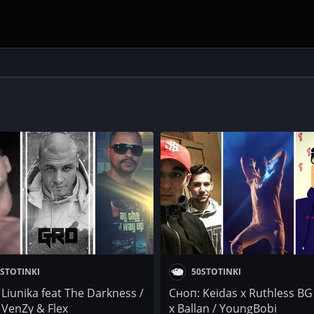
STOTINKI
50STOTINKI
Liunika feat The Darkness /
Сноп: Keidas x Ruthless BG 
 VenZy & Flex
x Ballan / YoungBobi