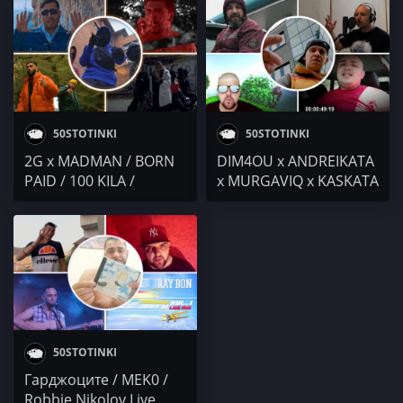
/ ЛЮТЕНИЦА / BRAKE
PIVAKA / Бате Са х
OFF / KOT / 100 KILA
Violet / Evil Genius x
ATiP / Осем Пет /
Виктория Котева @
2&200podcast / Duli &
Mati / Дороти Такев
50STOTINKI
50STOTINKI
2G x MADMAN / BORN
DIM4OU x ANDREIKATA
PAID / 100 KILA /
x MURGAVIQ x KASKATA
SHOTGUN x RAYH / Evil
/ Просто 200 / Evil
Genius
Genius / Осем Пет
50STOTINKI
Гарджоците / MEK0 /
Robbie Nikolov Live