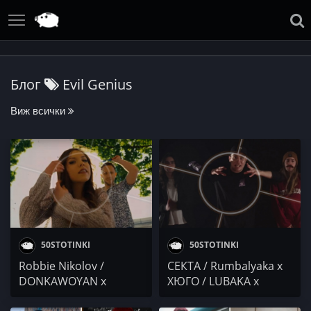
Блог
Evil Genius
Виж всички
50STOTINKI
50STOTINKI
Robbie Nikolov /
СЕКТА / Rumbalyaka x
DONKAWOYAN x
ХЮГО / LUBAKA x
KRISIYANA / Evil Genius
VATRIX / DA4EV /