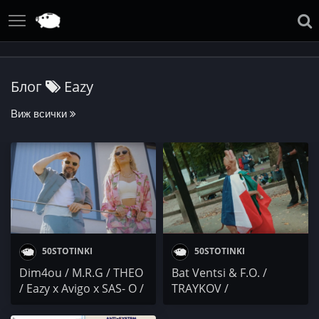
Блог
Eazy
Виж всички
50STOTINKI
50STOTINKI
Dim4ou / M.R.G / THEO
Bat Ventsi & F.O. /
/ Eazy x Avigo x SAS- O /
TRAYKOV /
DESO / Toshaarata / PG
NQMAMKTRL x Donny