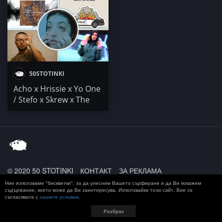
& DRINK / So Called
Sosa x Alina / PONZI /
Crew
Eazy
50STOTINKI
Acho x Hrissie x Yo One
/ Stefo x Skrew x The
Light x Eazy / Westa /
Месаря x Mr.Humble /
AL 100 a.k.a. KMC
© 2020 50 STOTINKI
КОНТАКТ
ЗА РЕКЛАМА
ДОСТАВКА, ЗАПЛАЩАНЕ И ВРЪЩАНЕ
ПОВЕРИТЕЛНОСТ
Ние използваме "бисквитки", за да улесним Вашето сърфиране и да Ви покажем
TERMS AND CONDITIONS
съдържание, което може да Ви заинтересува. Използвайки този сайт, Вие се
съгласявате с
нашите условия
.
Разбрах