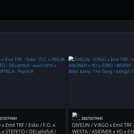
STOTINKI
50STOTINKI
x Emil TRF / Esko / F.O. x
DIVELIN / V:RGO x Emil TRF 
x STEFETO / DELightfull /
WESTA / ASIONER x YO x ES