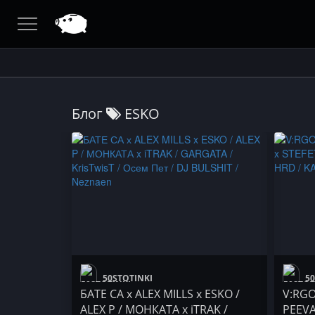
Блог
ESKO
50STOTINKI
50
БАТЕ СА х ALEX MILLS x ESKO /
V:RGO 
ALEX P / МОНКАТА x iTRAK /
PEEVA 