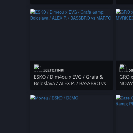
GARGATA / KrisTwisT / Осем Пет
кикоС
/ DJ BULSHIT / Neznaen
Peyot
50STOTINKI
50
ESKO / Dim4ou x EVG / Grafa &
GRO x
Beloslava / ALEX P. / BASSBRO vs
NOWA
MARTO