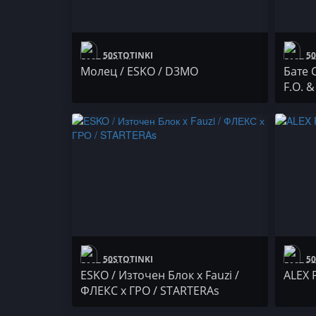
50STOTINKI
50
Молец / ESKO / D3MO
Бате 
F.O. &
SRICH
50STOTINKI
50
ESKO / Източен Блок x Fauzi /
ALEX 
ФЛЕКС х ГРО / STARTERAs