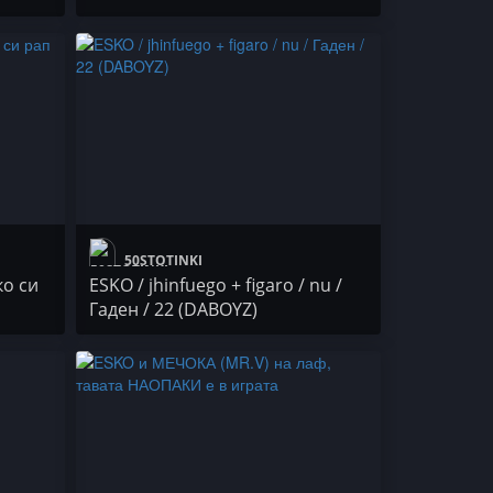
e Gang
50STOTINKI
ко си
ESKO / jhinfuego + figaro / nu /
Гаден / 22 (DABOYZ)