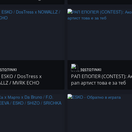
ОПА x HRD / KARTELA /
WORST / T19C / Bobo & Th
off
/ БАНДА ТВ
STOTINKI
50STOTINKI
 ESKO / DosTress x
РАП ЕПОПЕЯ (CONTEST): А
LLZ / MVRK ECHO
рап артист това е за теб