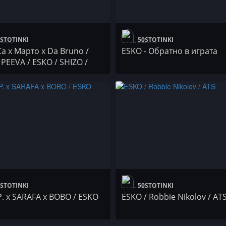
STOTINKI
50STOTINKI
Са x Марто x Da Bruno /
ESKO - Обратно в играта
 PEEVA / ESKO / SHIZO /
KA
STOTINKI
50STOTINKI
P. x SARAFA x BOBO / ESKO
ESKO / Robbie Nikolov / AT