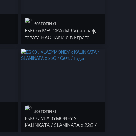
50STOTINKI
ESKO и МЕЧОКА (MR.V) на лаф,
тавата НАОПАКИ е в играта
50STOTINKI
S
ESKO / VLADYMONEY x
KALINKATA / SLANINATA x 22G /
Cezr. / Гаден