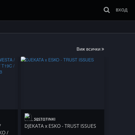
ВХОД
Виж всички
50STOTINKI
/
DJEKATA x ESKO - TRUST ISSUES
KO /