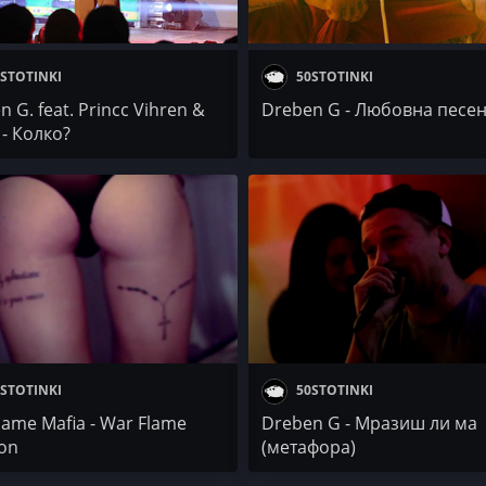
STOTINKI
50STOTINKI
 G. feat. Princc Vihren &
Dreben G - Любовна песе
 - Колко?
STOTINKI
50STOTINKI
lame Mafia - War Flame
Dreben G - Мразиш ли ма
on
(метафора)