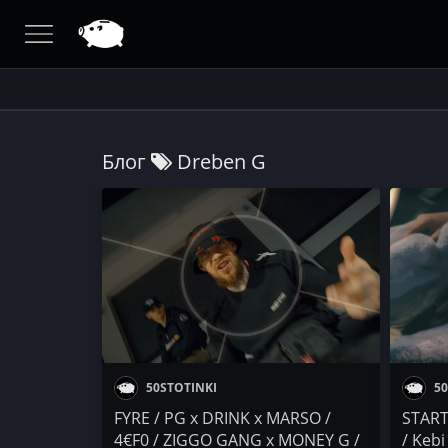
Блог
Dreben G
50STOTINKI
50
FYRE / PG x DRINK x MARSO /
STARTE
4€F0 / ZIGGO GANG x MONEY G /
/ Kebi