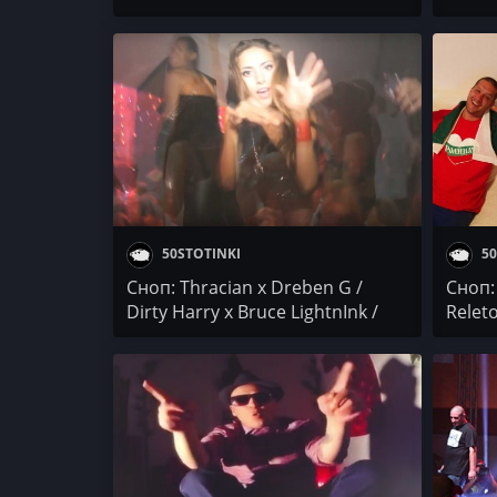
HIENNA x Kesh Pronto / Бате Са х
Durta
Da Bruno / Dreben G x Gama
Sound x Asq
50STOTINKI
50
Сноп: Thracian x Dreben G /
Сноп:
Dirty Harry x Bruce LightnInk /
Releto
YAN x Смокера