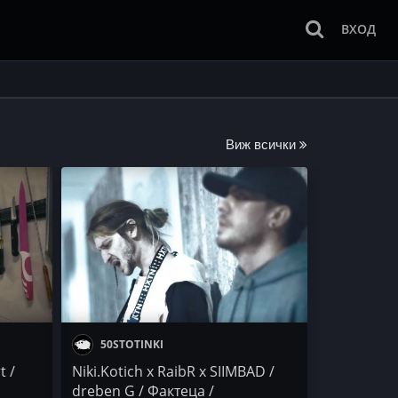
ВХОД
Виж всички
50STOTINKI
t /
Niki.Kotich x RaibR x SIIMBAD /
dreben G / Фактеца /