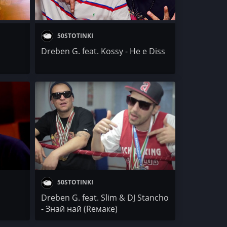
50STOTINKI
н
Dreben G. feat. Kossy - Не е Diss
50STOTINKI
Dreben G. feat. Slim & DJ Stancho
- Знай най (Rемаке)