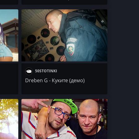
Dissecticons
50STOTINKI
Dreben G - Куките (демо)