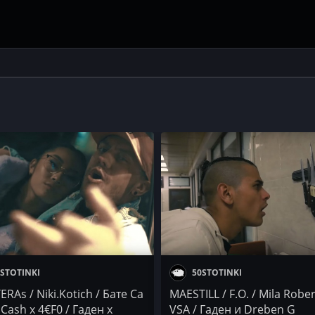
STOTINKI
50STOTINKI
RAs / Niki.Kotich / Бате Са
MAESTILL / F.O. / Mila Rober
 Cash x 4€F0 / Гаден x
VSA / Гаден и Dreben G