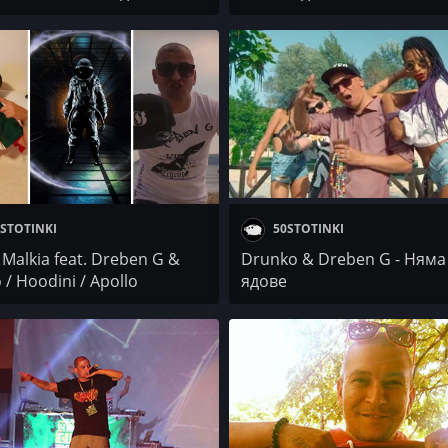
ka x Dreben G
STOTINKI
50STOTINKI
 Malkia fеаt. Dreben G &
Drunko & Dreben G - Няма
 / Hoodini / Apollo
ядове