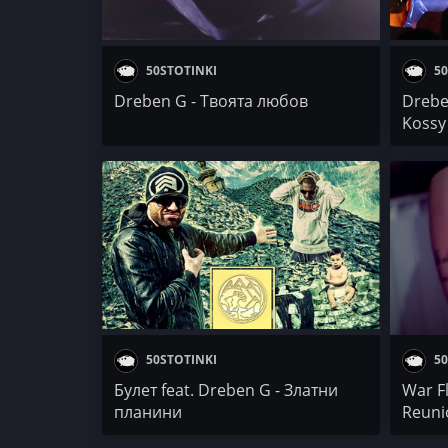
50STOTINKI
50
Dreben G - Твоята любов
Dreben
Kossy
50STOTINKI
50
Булет feat. Dreben G - Златни
War F
планини
Reuni