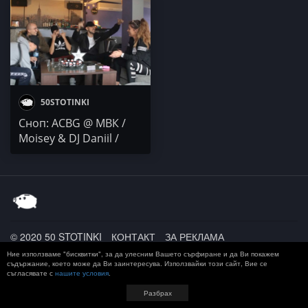
VenZy x MaxxSeed /
Moisey & DJ DANIIl
50STOTINKI
Сноп: ACBG @ МВК /
Moisey & DJ Daniil /
Kelia a.k.a Peyo Kelesha
© 2020 50 STOTINKI
КОНТАКТ
ЗА РЕКЛАМА
ДОСТАВКА, ЗАПЛАЩАНЕ И ВРЪЩАНЕ
ПОВЕРИТЕЛНОСТ
Ние използваме "бисквитки", за да улесним Вашето сърфиране и да Ви покажем
TERMS AND CONDITIONS
съдържание, което може да Ви заинтересува. Използвайки този сайт, Вие се
съгласявате с
нашите условия
.
Разбрах