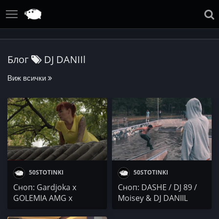
Блог
DJ DANIIl
Виж всички
50STOTINKI
50STOTINKI
Сноп: Gardjoka x
Сноп: DASHE / DJ 89 /
GOLEMIA AMG x
Moisey & DJ DANIIL
Valyora / Ruth Koleva /