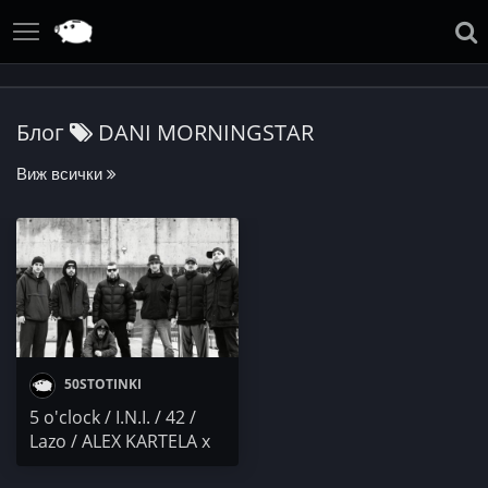
Блог
DANI MORNINGSTAR
Виж всички
50STOTINKI
5 o'clock / I.N.I. / 42 /
Lazo / ALEX KARTELA x
IMERA / DANI