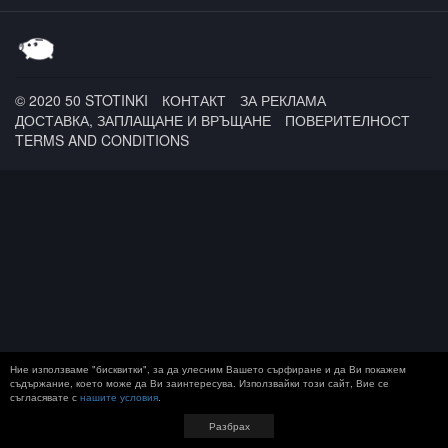
MORNINGSTAR / Ami x
PEZ
© 2020 50 STOTINKI
КОНТАКТ
ЗА РЕКЛАМА
ДОСТАВКА, ЗАПЛАЩАНЕ И ВРЪЩАНЕ
ПОВЕРИТЕЛНОСТ
TERMS AND CONDITIONS
Ние използваме "бисквитки", за да улесним Вашето сърфиране и да Ви покажем
съдържание, което може да Ви заинтересува. Използвайки този сайт, Вие се
съгласявате с
нашите условия
.
Разбрах