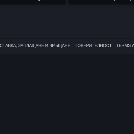
Keem / Caleborate x Kota
iend
СТАВКА, ЗАПЛАЩАНЕ И ВРЪЩАНЕ
ПОВЕРИТЕЛНОСТ
TERMS 