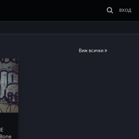
ВХОД
Виж всички
ME
y Bone