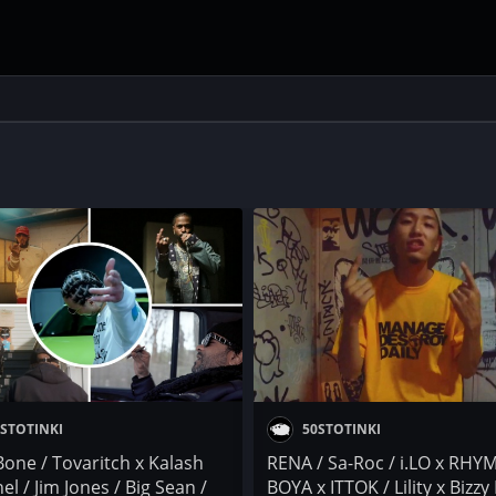
STOTINKI
50STOTINKI
Bone / Tovaritch x Kalash
RENA / Sa-Roc / i.LO x RHY
el / Jim Jones / Big Sean /
BOYA x ITTOK / Lility x Bizz