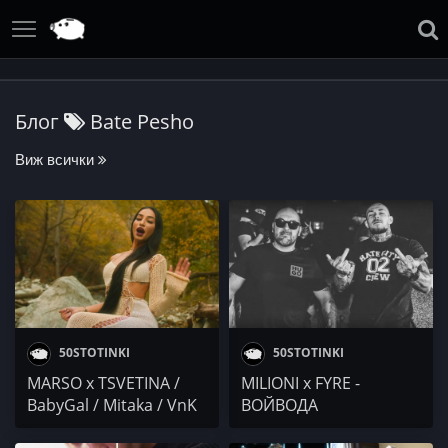
Блог
Bate Pesho
Виж всички
50STOTINKI
50STOTINKI
MARSO x TSVETINA /
MILIONI x FYRE -
BabyGal / Mitaka / VnK
ВОЙВОДА
x VankysS /