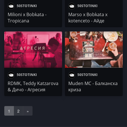
50STOTINKI
50STOTINKI
Milioni x Bobkata -
Marso x Bobkata x
Tropicana
kotenceto - Айде
покажи ми
50STOTINKI
50STOTINKI
RDMK, Teddy Katzarova
Muden MC - Балканска
& Дичо - Агресия
криза
1
2
»