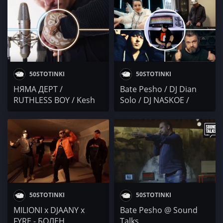
100KARATA(DESS) /
Bate Pesho @ Studio
Buster
50STOTINKI
50STOTINKI
НЯМА ДЕРТ /
Bate Pesho / DJ Dian
RUTHLESS BOY / Kesh
Solo / DJ NASKOE /
Pronto / Vicente.2700 /
Goldy x VS DANCE /
Осем Пет / BATE
Wor'D
PESHO
50STOTINKI
50STOTINKI
MILIONI x DJAANY x
Bate Pesho @ Sound
FYRE - БОЛЕН
Talks