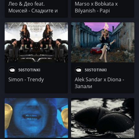
Лео & Део feat.
Marso x Bobkata x
Моисей - Сладките и
Bilyanish - Papi
устни
50STOTINKI
50STOTINKI
Simon - Trendy
Alek Sandar x Diona -
Запали