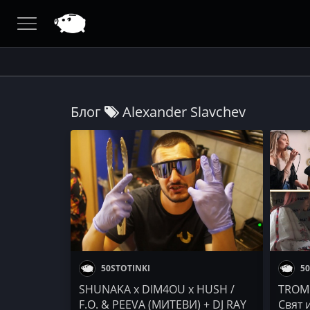
Блог
Alexander Slavchev
50STOTINKI
50
SHUNAKA x DIM4OU x HUSH /
TROMB
F.O. & PEEVA (МИТЕВИ) + DJ RAY
Свят и