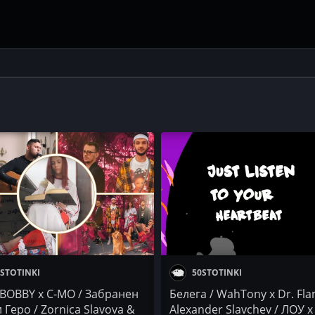
STOTINKI
50STOTINKI
OBBY x C-MO / Забранен
Белега / WahTony x Dr. Fla
 Геро / Zornica Slavova &
Alexander Slavchev / ЛОУ x