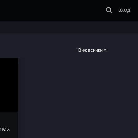
ВХОД
Виж всички
me x