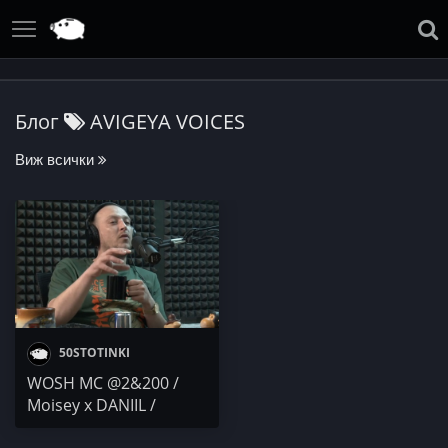
Блог
AVIGEYA VOICES
Виж всички
50STOTINKI
WOSH MC @2&200 /
Mоisey x DANIIL /
Gonzy. x MDN / DJ 89 &