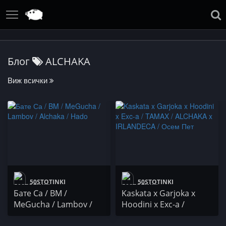
Блог
ALCHAKA
Виж всички
50STOTINKI
50STOTINKI
Бате Са / BM /
Kaskata x Garjoka x
MeGucha / Lambov /
Hoodini x Exc-a /
Alchaka / Hado
TAMAX / ALCHAKA x