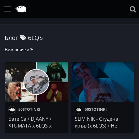
Блог
6LQS
Виж всички
50STOTINKI
50STOTINKI
Бате Са / DJAANY /
SLIM NIK - Студена
$TUMATA x 6LQS x
кръв (x 6LQS) / Не
JHINFUEGO x SLIM NIK /
стига (x $TUMATA)