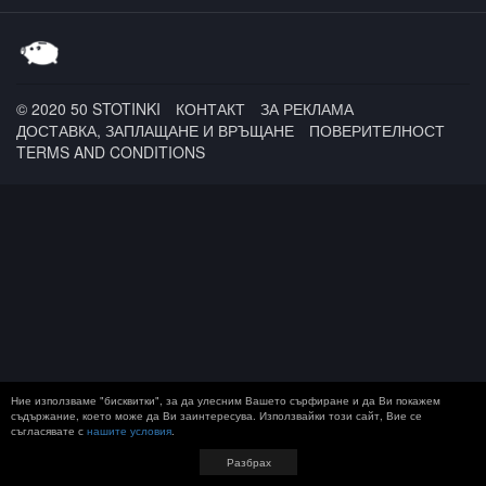
Onyx x Mad Lion / Kid
Cudi
© 2020 50 STOTINKI
КОНТАКТ
ЗА РЕКЛАМА
ДОСТАВКА, ЗАПЛАЩАНЕ И ВРЪЩАНЕ
ПОВЕРИТЕЛНОСТ
TERMS AND CONDITIONS
Ние използваме "бисквитки", за да улесним Вашето сърфиране и да Ви покажем
съдържание, което може да Ви заинтересува. Използвайки този сайт, Вие се
съгласявате с
нашите условия
.
Разбрах