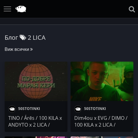
Блог
2 LICA
Виж всички
50STOTINKI
50STOTINKI
TINO / Árēs / 100 KILA x
Dim4ou x EVG / DIMO /
ANDYTO x 2 LICA /
100 KILA x 2 LICA /
Символичен Оркестър
Danny L / BORN PAID x