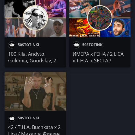
/ Low Heat
UB7
50STOTINKI
50STOTINKI
100 Kila, Andyto,
ИМЕРА x ГЕНА / 2 LICA
Golemia, Goodslav, 2
x T.H.A. x SECTA /
Lica / Darena / От игла
PAMELA / JCI x
до уши / Robbie
Mom4eto / VeN10
Nikolov / 2N Black &
41N7 MC
50STOTINKI
42 / T.H.A. Buchkata x 2
Lica / Михаела Филева