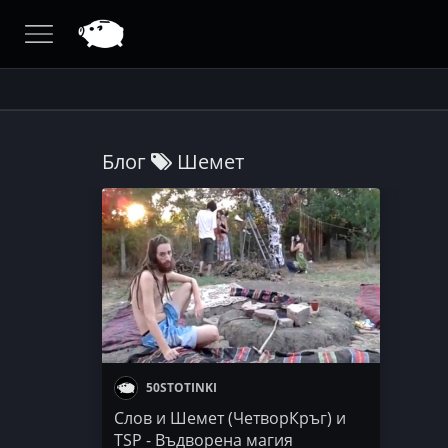
Блог
Шемет
50STOTINKI
Слов и Шемет (ЧетворКръг) и
TSP - Въдворена магия