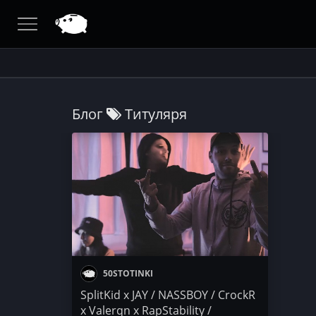
Блог
Титуляря
50STOTINKI
SplitKid x JAY / NASSBOY / CrockR
x Valerqn x RapStability /