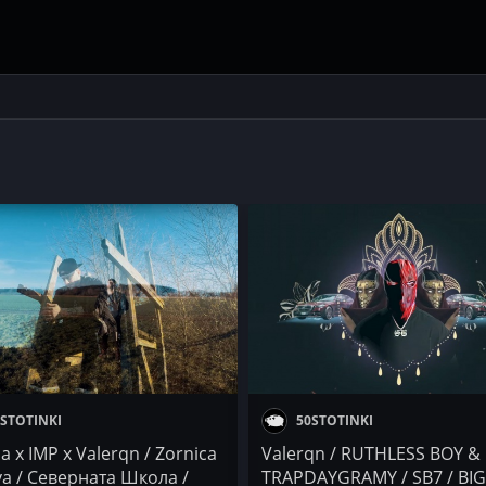
STOTINKI
50STOTINKI
 x IMP x Valerqn / Zornica
Valerqn / RUTHLESS BOY &
va / Северната Школа /
TRAPDAYGRAMY / SB7 / BIG