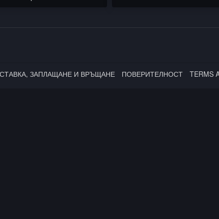
x Παλμύρα / STARTERAs /
Bones / Северната школа
 & EMIL TRF x МОЛЕЦ
СТАВКА, ЗАПЛАЩАНЕ И ВРЪЩАНЕ
ПОВЕРИТЕЛНОСТ
TERMS 