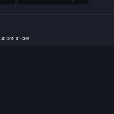
школа / Naftata x Penki4a /
Lepp3 / Осем Пет
AND CONDITIONS