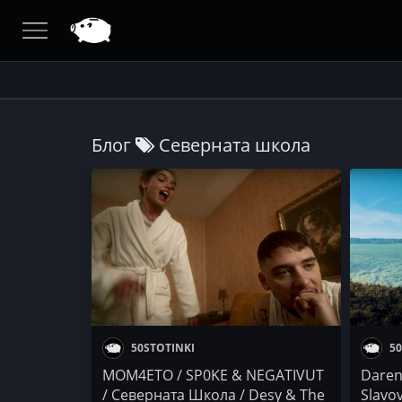
Блог
Северната школа
50STOTINKI
50
MOM4ETO / SP0KE & NEGATIVUT
Darena
/ Северната Школа / Desy & The
Slavo