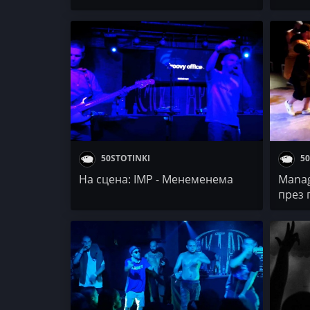
4€F0 / Рап и Чук + Stell
50STOTINKI
50
На сцена: IMP - Менеменема
Manag
през 