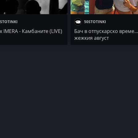
STOTINKI
50STOTINKI
x IMERA - Камбаните (LIVE)
Бач в отпускарско време...
жежкия август