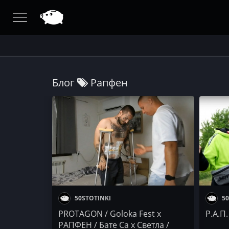
Блог
Рапфен
50STOTINKI
50
PROTAGON / Goloka Fest x
Р.А.П
РАПФЕН / Бате Са x Светла /