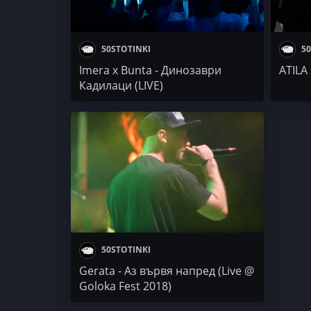
50STOTINKI
50
Imera x Bunta - Динозаври
ATILA 
Кадилаци (LIVE)
50STOTINKI
Gerata - Аз вървя напред (Live @
Goloka Fest 2018)