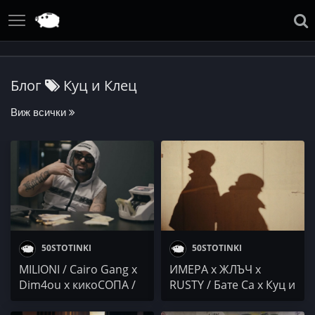
Блог
Куц и Клец
Виж всички
50STOTINKI
50STOTINKI
MILIONI / Cairo Gang x
ИМЕРА х ЖЛЪЧ х
Dim4ou x кикоСОПА /
RUSTY / Бате Са х Куц и
Nelita x Ellie / Sarafa /
Клец х StarteraS /