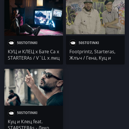
YDN x EVG / Куц и Клец
JVMESZ x DN4V / M.R.G
x Starteras / IMERA
/ KUSH&CUSS x
PROTAGON / BOBBY x
LE6TY / DAN
50STOTINKI
50STOTINKI
КУЦ и КЛЕЦ x Бате Са x
Footprintz, Starteras,
STARTERAs / V`LL x лмц
Жлъч / Гена, Куц и
x ДУХОВНИ / HONN
Клец - В чиста форма
KONG / DJANGO x
MOMO / flygood /
TN(#UB7) / VIDRATA /
GeSt / Nasyo Chernia x
Luskata x Dr.Donor x
Fury
50STOTINKI
Куц и Клец feat.
STARSTERAs - Леко