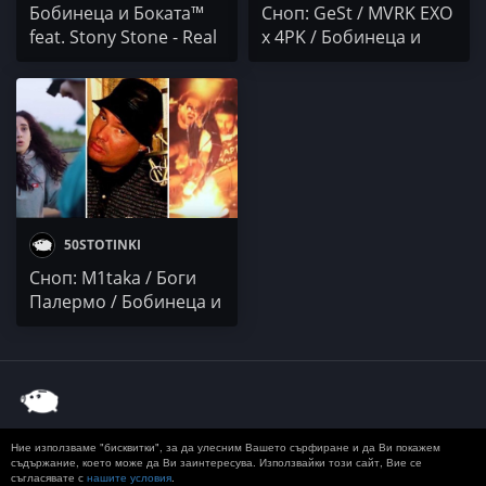
Бобинеца и Боката™
Сноп: GeSt / MVRK EXO
feat. Stony Stone - Real
x 4PK / Бобинеца и
High
Боката™
50STOTINKI
Сноп: M1taka / Боги
Палермо / Бобинеца и
Боката
Ние използваме "бисквитки", за да улесним Вашето сърфиране и да Ви покажем
© 2020 50 STOTINKI
КОНТАКТ
ЗА РЕКЛАМА
съдържание, което може да Ви заинтересува. Използвайки този сайт, Вие се
ДОСТАВКА, ЗАПЛАЩАНЕ И ВРЪЩАНЕ
ПОВЕРИТЕЛНОСТ
съгласявате с
нашите условия
.