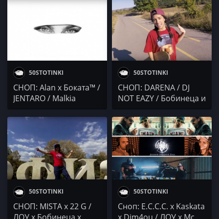
Castle / Бобинеца и
Nedelcho x polaric
Боката
50STOTINKI
50STOTINKI
СНОП: Alan x Боката™ /
СНОП: DARENA / DJ
JENTARO / Malkia
NOT EAZY / Бобинеца и
Боката™
50STOTINKI
50STOTINKI
СНОП: MISTA x 22 G /
Сноп: E.C.C.C. x Kaskata
ЛОУ x Бобинеца x
x Dim4ou / ЛОУ x Mc