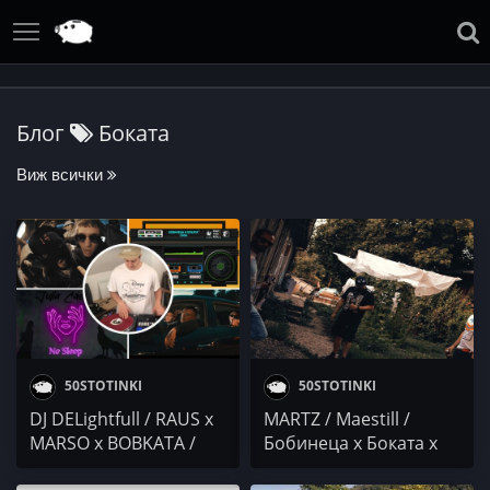
Блог
Боката
Виж всички
50STOTINKI
50STOTINKI
DJ DELightfull / RAUS x
MARTZ / Maestill /
MARSO x BOBKATA /
Бобинеца х Боката х
BLIZNACITE x BM / Julia
Бате Са / Denzell. x