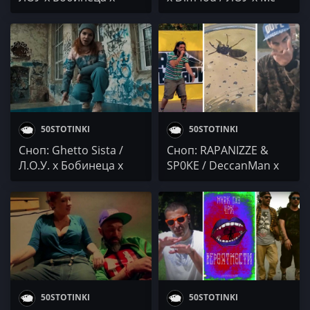
Боката™ x БИ7ГИ /
Ceko / Alan x Боката™
CHINAMAIN x
BLIZNACITE x Y-NOT
50STOTINKI
50STOTINKI
Сноп: Ghetto Sista /
Сноп: RAPANIZZE &
Л.О.У. x Бобинеца x
SP0KE / DeccanMan x
Боката
Месаря x GG_WP /
Бобинеца и Боката™
50STOTINKI
50STOTINKI