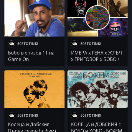
DAVIDE / FLIPPY x
Experience / EVOL.
YazkoOnDaBeat
50STOTINKI
50STOTINKI
Бобо в епизод 11 на
ИМЕРА x ГЕНА x ЖЛЪЧ
Game On
x ГРИГОВОР x БОБО /
СЕКТА / ATCHI /
Splendata / Белега
50STOTINKI
50STOTINKI
Колеца и Добския -
КОЛЕЦА и ДОБСКИЯ с
Първи сезон (албум)
БОБО и КОБО - БОХЕМ