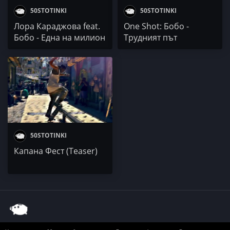
50STOTINKI
50STOTINKI
Лора Караджова feat.
One Shot: Бобо -
Бобо - Една на милион
Трудният път
50STOTINKI
Капана Фест (Teaser)