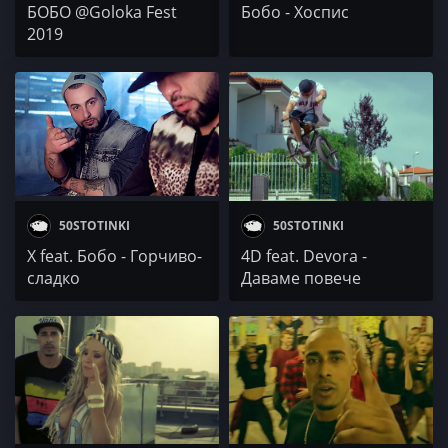
БОБО @Goloka Fest
Бобо - Хоспис
2019
50STOTINKI
50STOTINKI
X feat. Бобо - Горчиво-
4D fеаt. Devora -
сладко
Даваме повече