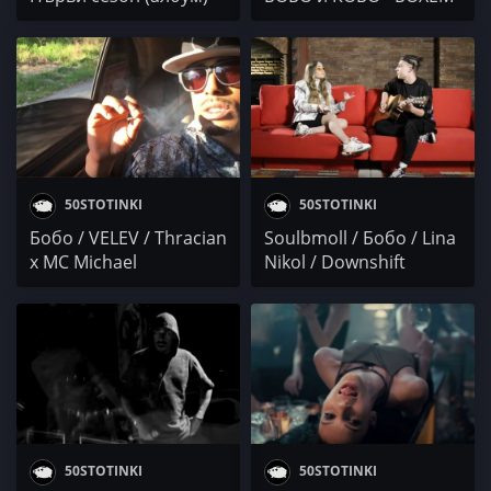
50STOTINKI
50STOTINKI
Бобо / VELEV / Thracian
Soulbmoll / Бобо / Lina
x MC Michael
Nikol / Downshift
Collective / Dara
Ekimova x Presley
50STOTINKI
50STOTINKI