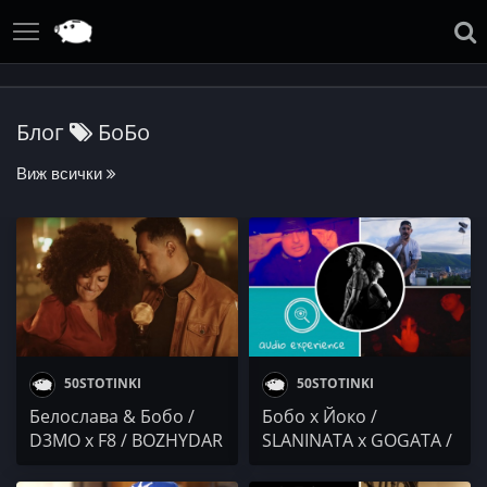
Блог
БоБо
Виж всички
50STOTINKI
50STOTINKI
Белослава & Бобо /
Бобо x Йоко /
D3MO x F8 / BOZHYDAR
SLANINATA x GOGATA /
/ ZINO x BOBKATA x
Цеко & Audio