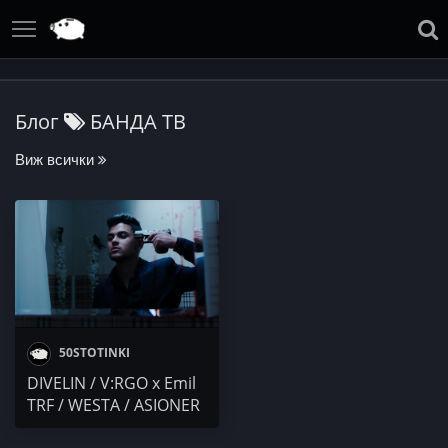
Блог
БАНДА ТВ
Виж всички
50STOTINKI
DIVELIN / V:RGO x Emil
TRF / WESTA / ASIONER
x YO x ESKO / WORST /