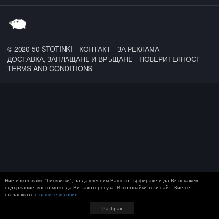
T19C / Bobo & The
Gang / БАНДА ТВ
© 2020 50 STOTINKI
КОНТАКТ
ЗА РЕКЛАМА
ДОСТАВКА, ЗАПЛАЩАНЕ И ВРЪЩАНЕ
ПОВЕРИТЕЛНОСТ
TERMS AND CONDITIONS
Ние използваме "бисквитки", за да улесним Вашето сърфиране и да Ви покажем
съдържание, което може да Ви заинтересува. Използвайки този сайт, Вие се
съгласявате с
нашите условия
.
Разбрах