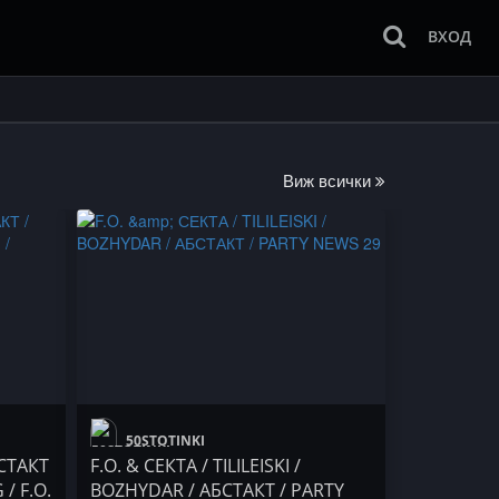
ВХОД
Виж всички
50STOTINKI
БСТАКТ
F.O. & СЕКТА / TILILEISKI /
 / F.O.
BOZHYDAR / АБСТАКТ / PARTY