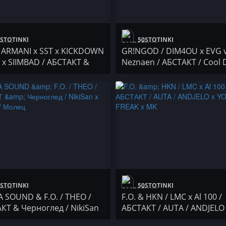
STOTINKI
50STOTINKI
ARMANI x SST x KICKDOWN
GR!NGOD / DIM4OU x EVG v
Y x SIIMBAD / АБСТАКТ &
Neznaen / АБСТАКТ / Cool 
 МАКАРОВ
STOTINKI
50STOTINKI
 SOUND & F.O. / THEO /
F.O. & HKN / LMC x Al 100 /
КТ & Черноглед / NikiSan
АБСТАКТ / AUTA / ANDJELO
ST / Молец
YOUNG FREAK x MK