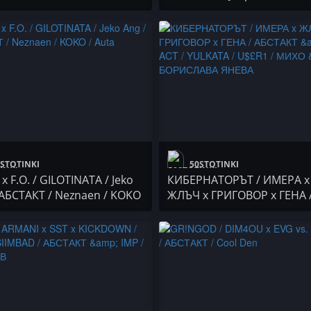
 CHERNIA x FURY x
/ GOCATA x I.N.I.
NOR x B1SK0 / Milanovv x
HA LUD / Le6ty / БАНСИД /
 x Sento / DJ BULSHIT /
Virus Inethic
STOTINKI
50STOTINKI
 F.O. / GILOTINATA / Jeko
КИБЕРНАТОРЪТ / ИМЕРА x
 АБСТАКТ / Neznaen / KOKO
ЖЛЪЧ x ГРИГОВОР x ГЕНА 
АБСТАКТ & F-ACT / YULKATA
£R1 / МИХО & БОРИСЛАВА
ЯНЕВА