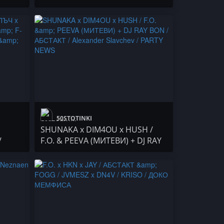
NEWS 29
50STOTINKI
SHUNAKA x DIM4OU x HUSH /
/
F.O. & PEEVA (МИТЕВИ) + DJ RAY
 / U$
BON / АБСТАКТ / Alexander
Slavchev / PARTY NEWS