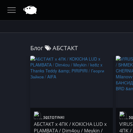
Блог
АБСТАКТ
50STOTINKI
50
АБСТАКТ х 4ПК / KOKICHA LUD x
V!RUS
PLAMBATA / Dim4ou / Meykin /
4ПК /