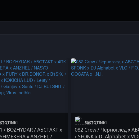
STOTINKI
50STOTINKI
1 / BOZHYDAR / АБСТАКТ х
082 Crew / Черноглед x А
 SHMEKERA x ANZHEL /
/ SFONK x DJ Alphabet x VLG