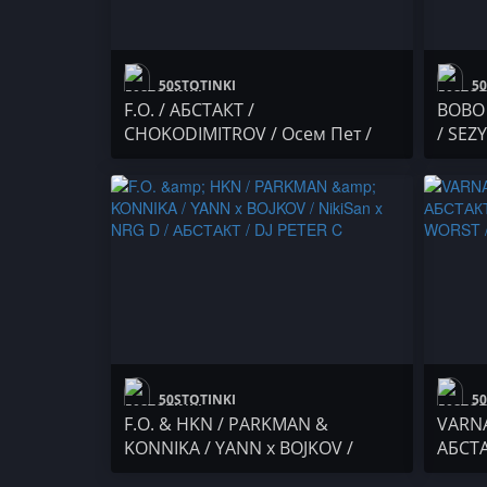
50STOTINKI
50
F.O. / АБСТАКТ /
BOBO 
CHOKODIMITROV / Осем Пет /
/ SEZ
ANDJELO
IMP /
50STOTINKI
50
F.O. & HKN / PARKMAN &
VARNA
KONNIKA / YANN x BOJKOV /
АБСТА
NikiSan x NRG D / АБСТАКТ / DJ
x WOR