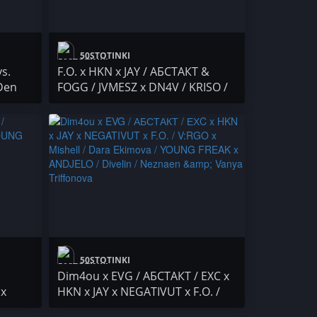
50STOTINKI
s.
F.O. x HKN x JAY / АБСТАКТ &
Den
FOGG / JVMESZ x DN4V / KRISO /
ДОКО МЕМФИСА
50STOTINKI
Dim4ou x EVG / АБСТАКТ / ЕХC x
 x
HKN x JAY x NEGATIVUT x F.O. /
V:RGO x Mishell / Dara Ekimova /