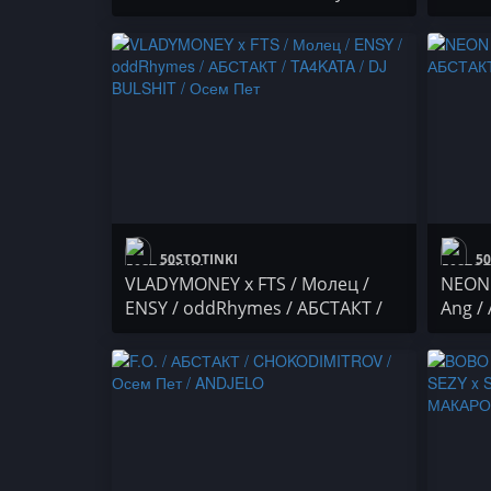
ke8z x Thanks Teddy & PIRIPIRI /
NASYO
Георги Зайков / AIFA
DR.DO
KOKIC
Ganjev
BRD & 
50STOTINKI
50
VLADYMONEY x FTS / Молец /
NEON x
ENSY / oddRhymes / АБСТАКТ /
Ang /
TA4KATA / DJ BULSHIT / Осем Пет
/ Auta