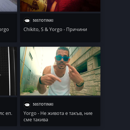
50STOTINKI
orgo
Chikito, S & Yorgo - Причини
50STOTINKI
лс еп.
Yorgo - Не живота е такъв, ние
сме такива