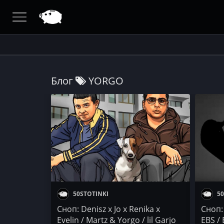
Блог
YORGO
50STOTINKI
50
Сноп: Denisz x Jo x Renika x
Сноп:
Evelin / Martz & Yorgo / lil Garjo
EBS / 