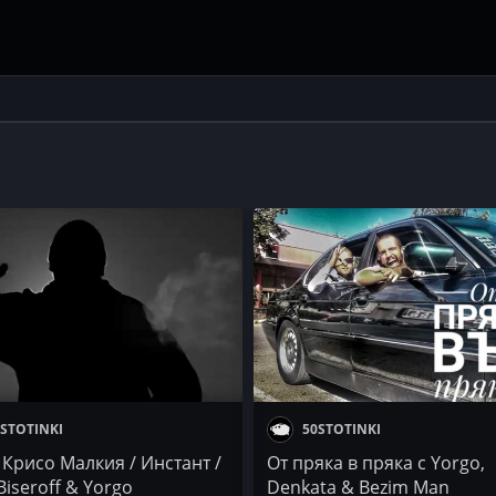
STOTINKI
50STOTINKI
 Крисо Малкия / Инстант /
От пряка в пряка с Yorgo,
Biseroff & Yorgo
Denkata & Bezim Man