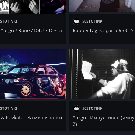
STOTINKI
50STOTINKI
 Yorgo / Rane / D4U x Desta
RapperTag Bulgaria #53 - Y
STOTINKI
50STOTINKI
& Pavkata - За мен и за тях
Yorgo - Импулсивно (импу
2)