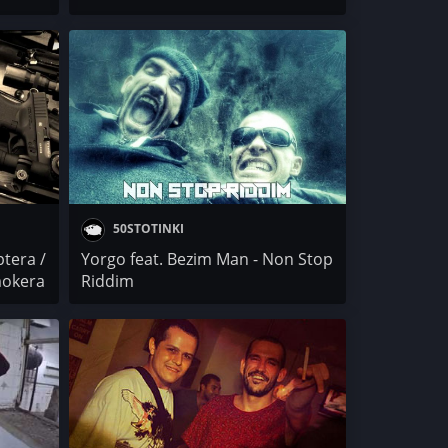
50STOTINKI
tera /
Yorgo feat. Bezim Man - Non Stop
mokera
Riddim