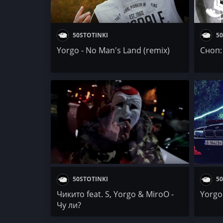
50STOTINKI
50
Yorgo - No Man's Land (remix)
Сноп:
50STOTINKI
50
Чикито feat. S, Yorgo & MiroO -
Yorgo 
Чу ли?