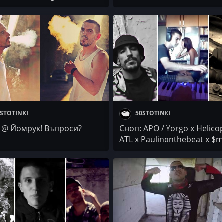
STOTINKI
50STOTINKI
 @ Йомрук! Въпроси?
Сноп: APO / Yorgo x Helicop
ATL x Paulinonthebeat x $
x Makarow