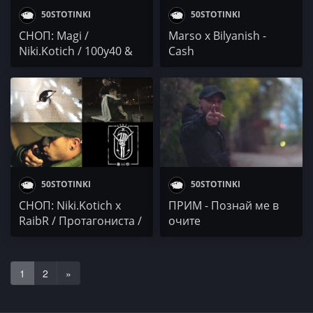
50STOTINKI
50STOTINKI
СНОП: Magi /
Marso x Bilyanish -
Niki.Kotich / 100y40 &
Cash
SIMONA
50STOTINKI
50STOTINKI
СНОП: Niki.Kotich x
ПРИМ - Познай ме в
RaibR / Протагониста /
очите
EMO / NA1KEY x
BAR0NA
1
2
»