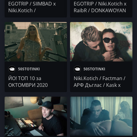
EGOTRIP / SIIMBAD x
EGOTRIP / Niki.Kotich x
Niki.Kotich /
RaibR / DONKAWOYAN
Dissecticons / Roscot
/ Heita
50STOTINKI
50STOTINKI
ЙО! ТОП 10 за
Niki.Kotich / Factman /
OKTOМВРИ 2020
АРФ Дъглас / Kask x
Minko x SrMartini x AL
100 x DJ Reme