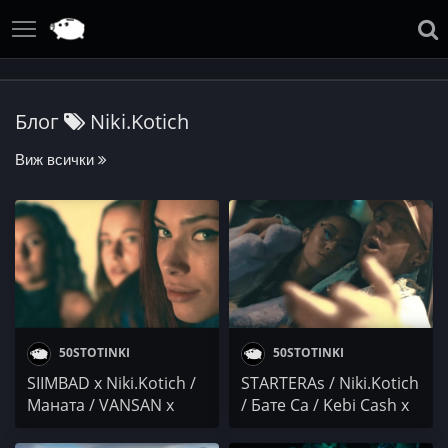
Блог
Niki.Kotich
Виж всички
50STOTINKI
50STOTINKI
SIIMBAD x Niki.Kotich /
STARTERAs / Niki.Kotich
Маната / VANSAN x
/ Бате Са / Kebi Cash x
PRIM / Белега / Laconic
4€F0 / Гаден x Durtaka