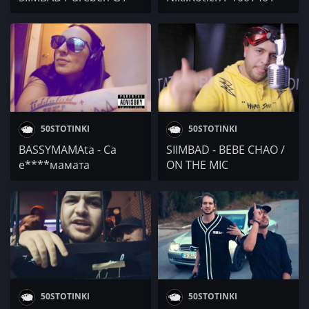
Фактеца / Dissecticons
Бате Са / Ruth Koleva
50STOTINKI
50STOTINKI
BASSYMAMAta - Са
SIIMBAD - BEBE CHAO /
е****мамата
ON THE MIC
50STOTINKI
50STOTINKI