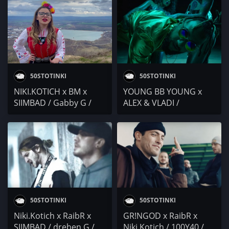
/ 187
x Dreben G
50STOTINKI
50STOTINKI
NIKI.KOTICH x BM x
YOUNG BB YOUNG x
SIIMBAD / Gabby G /
ALEX & VLADI /
Гаден / T.H.A. Buchkata
Niki.Kotich / НЕГɅТИВ /
VELEV x DA4EV
50STOTINKI
50STOTINKI
Niki.Kotich x RaibR x
GR!NGOD x RaibR x
SIIMBAD / dreben G /
Niki.Kotich / 100Y40 /