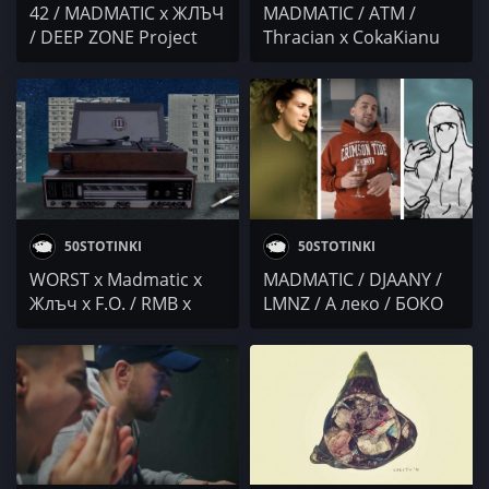
42 / MADMATIC x ЖЛЪЧ
MADMATIC / ATM /
/ DEEP ZONE Project
Thracian x CokaKianu
fеat. Lil Sha
50STOTINKI
50STOTINKI
WORST x Madmatic x
MADMATIC / DJAANY /
Жлъч x F.O. / RMB x
LMNZ / А леко / БОКО
Apollo / Gang Shit x
4€F0 x GO$PODA