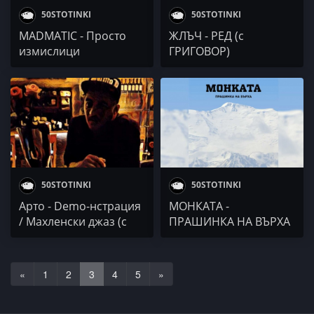
50STOTINKI
50STOTINKI
MADMATIC - Просто
ЖЛЪЧ - РЕД (с
измислици
ГРИГОВОР)
50STOTINKI
50STOTINKI
Арто - Demo-нстрация
МОНКАТА -
/ Махленски джаз (с
ПРАШИНКА НА ВЪРХА
Тереза Бояджиева & Я
(EP АЛБУМ)
Я)
«
1
2
3
4
5
»