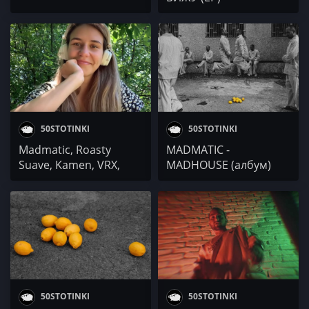
50STOTINKI
50STOTINKI
Madmatic, Roasty
MADMATIC -
Suave, Kamen, VRX,
MADHOUSE (албум)
Robbie Nikolov @ 5
БИЙТА, 1 СЕМПЪЛ от
Mila Robert
50STOTINKI
50STOTINKI