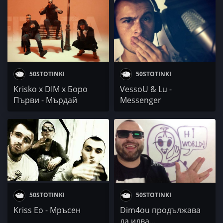
50STOTINKI
50STOTINKI
Krisko х DIM x Боро
VessoU & Lu -
Първи - Мърдай
Messenger
50STOTINKI
50STOTINKI
Kriss Eo - Мръсен
Dim4ou продължава
да идва...