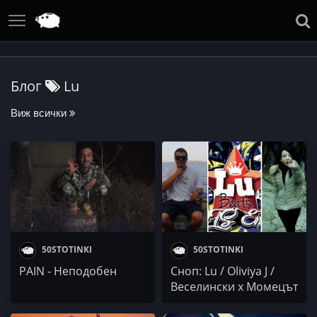
Блог
Lu
Виж всички
50STOTINKI
50STOTINKI
PAIN - Неподобен
Сноп: Lu / Oliviya J /
Веселински x Момецът