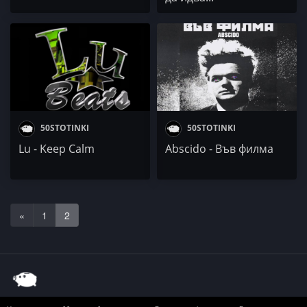
50STOTINKI
50STOTINKI
Lu - Keep Calm
Abscido - Във филма
«
1
2